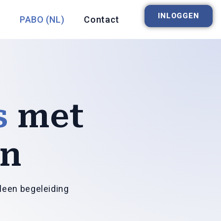
INLOGGEN
PABO (NL)
Contact
s
met
en
alleen begeleiding