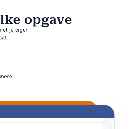
elke opgave
 met je eigen
aat.
inere