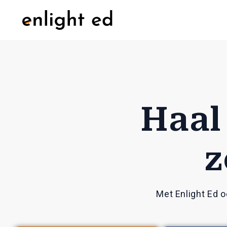
Haal
z
Met Enlight Ed oe