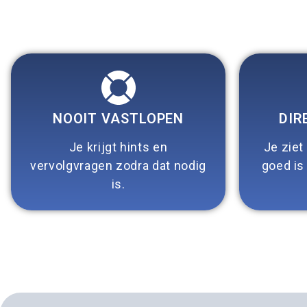
NOOIT VASTLOPEN
DIR
Je krijgt hints en
Je ziet
vervolgvragen zodra dat nodig
goed is
is.​